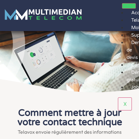
Acc
Tel
Mob
Sup
De
de
devis
Con
Dé
gratu
Job
X
Comment mettre à jour
votre contact technique
Telavox envoie régulièrement des informations